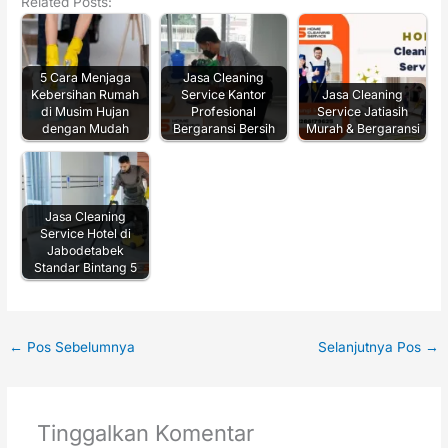
Related Posts:
5 Cara Menjaga
Jasa Cleaning
Kebersihan Rumah
Service Kantor
Jasa Cleaning
di Musim Hujan
Profesional
Service Jatiasih
dengan Mudah
Bergaransi Bersih
Murah & Bergaransi
Jasa Cleaning
Service Hotel di
Jabodetabek
Standar Bintang 5
←
Pos Sebelumnya
Selanjutnya Pos
→
Tinggalkan Komentar