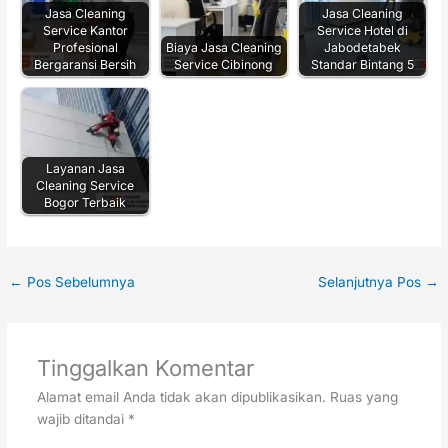
Jasa Cleaning
Jasa Cleaning
Service Kantor
Service Hotel di
Profesional
Biaya Jasa Cleaning
Jabodetabek
Bergaransi Bersih
Service Cibinong
Standar Bintang 5
Layanan Jasa
Cleaning Service
Bogor Terbaik
←
Pos Sebelumnya
Selanjutnya Pos
→
Tinggalkan Komentar
Alamat email Anda tidak akan dipublikasikan.
Ruas yang
wajib ditandai
*