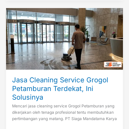
Jasa
Cleaning
Service
Grogol
Petamburan
Terdekat,
Ini
Solusinya
Jasa Cleaning Service Grogol
Petamburan Terdekat, Ini
Solusinya
Mencari jasa cleaning service Grogol Petamburan yang
dikerjakan oleh tenaga profesional tentu membutuhkan
pertimbangan yang matang. PT Siaga Mandatama Karya