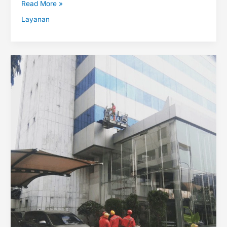
Read More »
Layanan
Layanan
Cleaning
Service
Industri
Otomotif
di
Indonesia