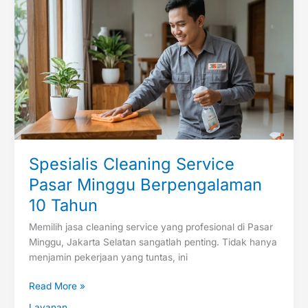
Cleaning
Service
Pasar
Minggu
Berpengalaman
10
Tahun
Spesialis Cleaning Service
Pasar Minggu Berpengalaman
10 Tahun
Memilih jasa cleaning service yang profesional di Pasar
Minggu, Jakarta Selatan sangatlah penting. Tidak hanya
menjamin pekerjaan yang tuntas, ini
Read More »
Layanan