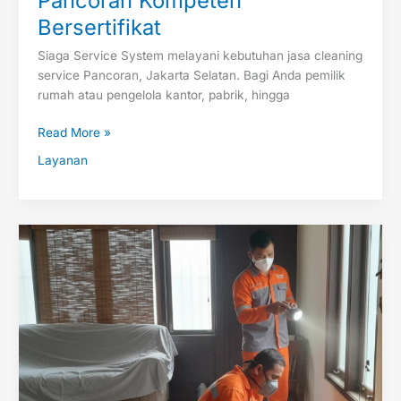
Pancoran Kompeten
Bersertifikat
Siaga Service System melayani kebutuhan jasa cleaning
service Pancoran, Jakarta Selatan. Bagi Anda pemilik
rumah atau pengelola kantor, pabrik, hingga
Read More »
Layanan
Jasa
Anti
Rayap
Bekasi
Profesional
&
Bergaransi