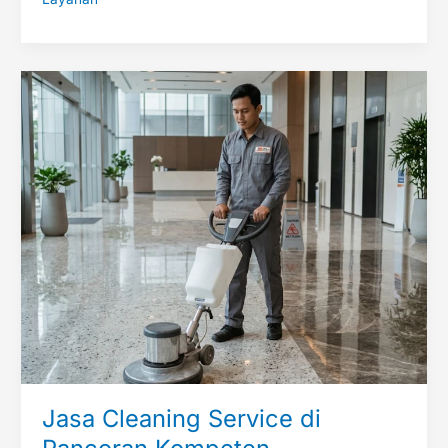
Jasa
Cleaning
Service
di
Pancoran
Kompeten
Bersertifikat
Jasa Cleaning Service di