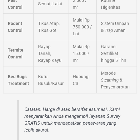
Pest
2.500 /
Rutin &
Semut, Lalat
Control
m²
Higienitas
Mulai Rp
Rodent
Tikus Atap,
Sistem Umpan
750.000 /
Control
Tikus Got
&
Trap
Aman
Lot
Rayap
Mulai Rp
Garansi
Termite
Tanah,
15.000 /
Sertifikat
Control
Rayap Kayu
m²
hingga 5 Thn
Metode
Bed Bugs
Kutu
Hubungi
Steaming
&
Treatment
Busuk/Kasur
CS
Penyemprotan
Catatan: Harga di atas bersifat estimasi. Kami
menyarankan Anda mengambil layanan Survey
GRATIS untuk mendapatkan penawaran yang
lebih akurat.