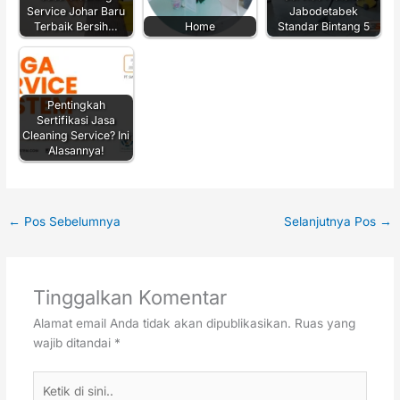
Service Johar Baru
Jabodetabek
Terbaik Bersih…
Home
Standar Bintang 5
Pentingkah
Sertifikasi Jasa
Cleaning Service? Ini
Alasannya!
←
Pos Sebelumnya
Selanjutnya Pos
→
Tinggalkan Komentar
Alamat email Anda tidak akan dipublikasikan.
Ruas yang
wajib ditandai
*
Ketik
di