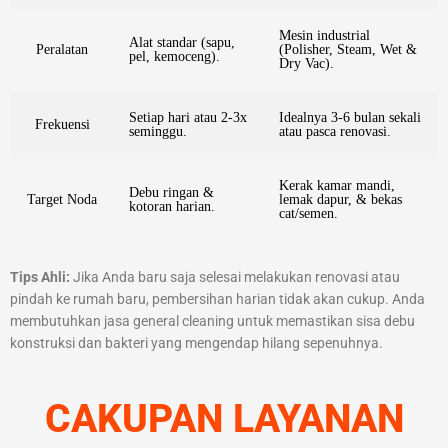
Mesin industrial
Alat standar (sapu,
Peralatan
(Polisher, Steam, Wet &
pel, kemoceng).
Dry Vac).
Setiap hari atau 2-3x
Idealnya 3-6 bulan sekali
Frekuensi
seminggu.
atau pasca renovasi.
Kerak kamar mandi,
Debu ringan &
Target Noda
lemak dapur, & bekas
kotoran harian.
cat/semen.
Tips Ahli:
Jika Anda baru saja selesai melakukan renovasi atau
pindah ke rumah baru, pembersihan harian tidak akan cukup. Anda
membutuhkan jasa general cleaning untuk memastikan sisa debu
konstruksi dan bakteri yang mengendap hilang sepenuhnya.
CAKUPAN LAYANAN