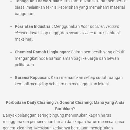
Tenaga Ahli Bersertifikat:
Tim kami bukan sekadar pembersih
biasa, melainkan teknisi kebersihan yang memahami material
bangunan.
Peralatan Industrial:
Menggunakan
floor polisher
,
vacuum
cleaner
daya hisap tinggi, dan
steam cleaner
untuk sanitasi
maksimal.
Chemical Ramah Lingkungan:
Cairan pembersih yang efektif
mengangkat noda namun aman bagi keluarga dan hewan
peliharaan.
Garansi Kepuasan:
Kami memastikan setiap sudut ruangan
kembali mengkilap sebelum tim meninggalkan lokasi.
Perbedaan Daily Cleaning vs General Cleaning: Mana yang Anda
Butuhkan?
Banyak pelanggan sering bingung menentukan kapan harus
menggunakan pembersihan harian dan kapan harus memesan jasa
general cleaning. Meskipun keduanya bertujuan menciptakan