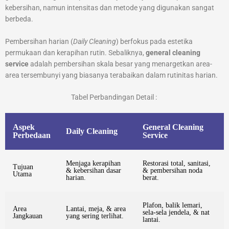
kebersihan, namun intensitas dan metode yang digunakan sangat
berbeda.
Pembersihan harian (
Daily Cleaning
) berfokus pada estetika
permukaan dan kerapihan rutin. Sebaliknya,
general cleaning
service
adalah pembersihan skala besar yang menargetkan area-
area tersembunyi yang biasanya terabaikan dalam rutinitas harian.
Tabel Perbandingan Detail :
Aspek
General Cleaning
Daily Cleaning
Perbedaan
Service
Menjaga kerapihan
Restorasi total, sanitasi,
Tujuan
& kebersihan dasar
& pembersihan noda
Utama
harian.
berat.
Plafon, balik lemari,
Area
Lantai, meja, & area
sela-sela jendela, & nat
Jangkauan
yang sering terlihat.
lantai.