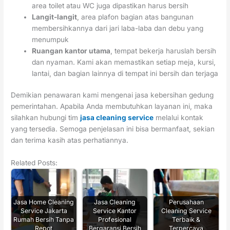
area toilet atau WC juga dipastikan harus bersih
Langit-langit
, area plafon bagian atas bangunan
membersihkannya dari jari laba-laba dan debu yang
menumpuk
Ruangan kantor utama
, tempat bekerja haruslah bersih
dan nyaman. Kami akan memastikan setiap meja, kursi,
lantai, dan bagian lainnya di tempat ini bersih dan terjaga
Demikian penawaran kami mengenai jasa kebersihan gedung
pemerintahan. Apabila Anda membutuhkan layanan ini, maka
silahkan hubungi tim
jasa cleaning service
melalui kontak
yang tersedia. Semoga penjelasan ini bisa bermanfaat, sekian
dan terima kasih atas perhatiannya.
Related Posts:
Jasa Home Cleaning
Jasa Cleaning
Perusahaan
Service Jakarta
Service Kantor
Cleaning Service
Rumah Bersih Tanpa
Profesional
Terbaik &
Repot
Bergaransi Bersih
Terpercaya