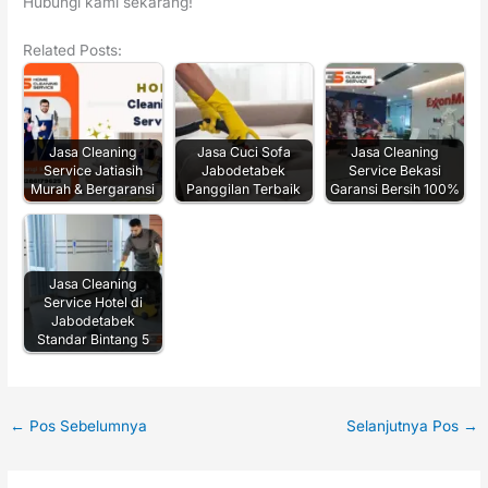
Hubungi kami sekarang!
Related Posts:
Jasa Cleaning
Jasa Cuci Sofa
Jasa Cleaning
Service Jatiasih
Jabodetabek
Service Bekasi
Murah & Bergaransi
Panggilan Terbaik
Garansi Bersih 100%
Jasa Cleaning
Service Hotel di
Jabodetabek
Standar Bintang 5
←
Pos Sebelumnya
Selanjutnya Pos
→