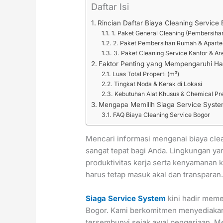
Daftar Isi
Rincian Daftar Biaya Cleaning Service
1. Paket General Cleaning (Pembersih
2. Paket Pembersihan Rumah & Apart
3. Paket Cleaning Service Kantor & Ar
Faktor Penting yang Mempengaruhi Ha
Luas Total Properti (m²)
Tingkat Noda & Kerak di Lokasi
Kebutuhan Alat Khusus & Chemical P
Mengapa Memilih Siaga Service Syste
FAQ Biaya Cleaning Service Bogor
Mencari informasi mengenai biaya cle
sangat tepat bagi Anda. Lingkungan ya
produktivitas kerja serta kenyamanan
harus tetap masuk akal dan transparan
Siaga Service System
kini hadir meme
Bogor. Kami berkomitmen menyediakan r
tersembunyi sejak awal pengerjaan. Me