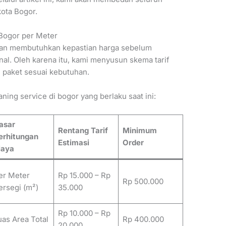
ota Bogor.
 Bogor per Meter
an membutuhkan kepastian harga sebelum
al. Oleh karena itu, kami menyusun skema tarif
 paket sesuai kebutuhan.
aning service di bogor yang berlaku saat ini:
asar
Rentang Tarif
Minimum
erhitungan
Estimasi
Order
iaya
er Meter
Rp 15.000 – Rp
Rp 500.000
ersegi (m²)
35.000
Rp 10.000 – Rp
uas Area Total
Rp 400.000
20.000