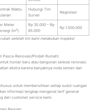
ontrak Waktu
Hubungi Tim
Negosiasi
ulanan
Survei
er Meter
Rp 35.000 – Rp
Rp 1.500.000
ersegi (m²)
65.000
 berubah setelah tim kami melakukan inspeksi
han Pasca-Renovasi/Pindah Rumah)
ntuk hunian baru atau bangunan selesai renovasi.
tian ekstra karena banyaknya noda semen dan
 khusus untuk membersihkan setiap sudut ruangan
an informasi lengkap mengenai tarif general
g dari customer service kami.
emen Reguler