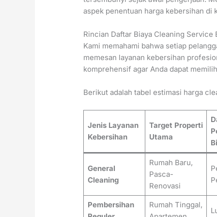
aspek penentuan harga kebersihan di k
Rincian Daftar Biaya Cleaning Service
Kami memahami bahwa setiap pelangg
memesan layanan kebersihan profesion
komprehensif agar Anda dapat memilih
Berikut adalah tabel estimasi harga cle
D
Jenis Layanan
Target Properti
P
Kebersihan
Utama
B
Rumah Baru,
General
P
Pasca-
Cleaning
P
Renovasi
Pembersihan
Rumah Tinggal,
L
Reguler
Apartemen