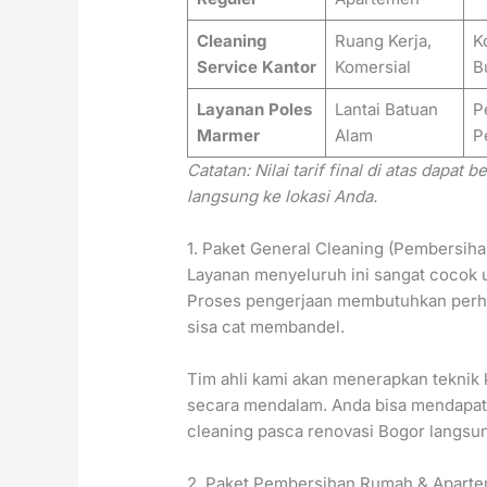
Cleaning
Ruang Kerja,
K
Service Kantor
Komersial
B
Layanan Poles
Lantai Batuan
P
Marmer
Alam
P
Catatan: Nilai tarif final di atas dapat
langsung ke lokasi Anda.
1. Paket General Cleaning (Pembersi
Layanan menyeluruh ini sangat cocok u
Proses pengerjaan membutuhkan perha
sisa cat membandel.
Tim ahli kami akan menerapkan teknik
secara mendalam. Anda bisa mendapatk
cleaning pasca renovasi Bogor langsun
2. Paket Pembersihan Rumah & Apart