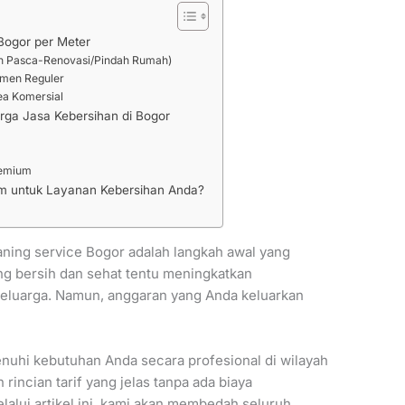
 Bogor per Meter
an Pasca-Renovasi/Pindah Rumah)
emen Reguler
ea Komersial
rga Jasa Kebersihan di Bogor
remium
m untuk Layanan Kebersihan Anda?
aning service Bogor adalah langkah awal yang
ng bersih dan sehat tentu meningkatkan
 keluarga. Namun, anggaran yang Anda keluarkan
.
nuhi kebutuhan Anda secara profesional di wilayah
incian tarif yang jelas tanpa ada biaya
lalui artikel ini, kami akan membedah seluruh