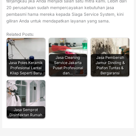
terjangkau jika Anda menjadi salah satu mitra kami. Lebih dari
20 perusahaan sudah mempercayakan kebutuhan jasa
pembasmi hama mereka kepada Siaga Service System, kini
giliran Anda untuk mendapatkan layanan yang sama.
Related Posts:
Jasa Cleaning
Jasa Pembersih
Jasa Poles Keramik
Service Jakarta
Jamur Dinding &
Profesional Lantai
Pusat Profesional
Plafon Tuntas &
Kilap Seperti Baru
dan…
Bergaransi
Jasa Semprot
Disinfektan Rumah