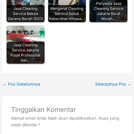
Penyedia Jasa
Jasa Cleaning
Mengenal Cleaning
Cleaning Service
Service Bekasi
Service Solusi
Jakarta Barat
Garansi Bersih 100%
Kebersihan Khusus…
Murah…
Jasa Cleaning
Service Jakarta
Pusat Profesional
dan…
←
Pos Sebelumnya
Selanjutnya Pos
→
Tinggalkan Komentar
Alamat email Anda tidak akan dipublikasikan.
Ruas yang
wajib ditandai
*