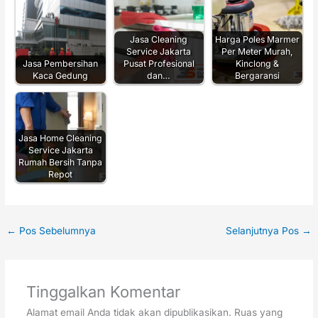
Jasa Cleaning
Harga Poles Marmer
Service Jakarta
Per Meter Murah,
Jasa Pembersihan
Pusat Profesional
Kinclong &
Kaca Gedung
dan…
Bergaransi
Jasa Home Cleaning
Service Jakarta
Rumah Bersih Tanpa
Repot
←
Pos Sebelumnya
Selanjutnya Pos
→
Tinggalkan Komentar
Alamat email Anda tidak akan dipublikasikan.
Ruas yang