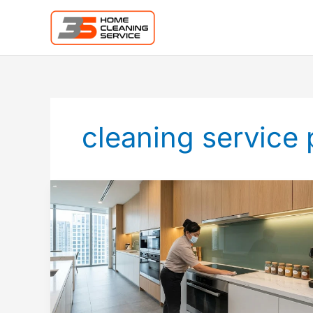
Lewati
ke
konten
cleaning service 
Jasa
Cleaning
Service
PIK
Pantai
Indah
Kapuk
Pengalaman