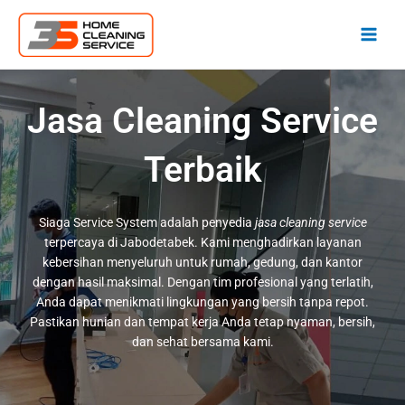
Lewati
ke
konten
Jasa Cleaning Service
Terbaik
Siaga Service System adalah penyedia
jasa cleaning service
terpercaya di Jabodetabek. Kami menghadirkan layanan
kebersihan menyeluruh untuk rumah, gedung, dan kantor
dengan hasil maksimal. Dengan tim profesional yang terlatih,
Anda dapat menikmati lingkungan yang bersih tanpa repot.
Pastikan hunian dan tempat kerja Anda tetap nyaman, bersih,
dan sehat bersama kami.