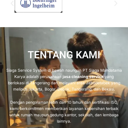
TENTANG KAMI
Siaga Service System di bawah naungan PT Siaga Mandatama
Karya adalah perusahaan
jasa cleaning service
yang
berlokasi di Tangerang dan melayani area Jabodetabek yang
meliputi Jakarta, Bogor, Depok, Tangerang, dan Bekasi.
Dengan pengalaman lebih dari 10 tahun dan sertifikasi ISO,
kami berkomitmen memberikan layanan kebersihan terbaik
untuk rumah maupun gedung kantor, sekolah, dan lembaga
lainnya.