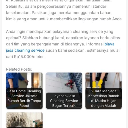
4. Kualitas alat dan mesin yang di gunakan haruslah baik.
Selain itu, dalam pengoperasiannya memenuhi standar
keselamatan. Pastikan juga mereka menggunakan bahan
kimia yang aman untuk membersihkan lingkungan rumah Anda
Anda ingin mendapatkan pelayanan cleaning service yang
optimal? Silahkan hubungi kami, dapatkan layanan berkualitas
dari tim yang berpengalaman di bidangnya. Informasi
biaya
jasa cleaning service
sudah kami sediakan, estimasinya mulai
dari Rp15.000/meter.
Related Posts:
Jasa Home Cleaning
5 Cara Menjaga
Service Jakarta
Layanan Jasa
Kebersihan Rumah
Rumah Bersih Tanpa
Cleaning Service
di Musim Hujan
Repot
Bogor Terbaik
dengan Mudah