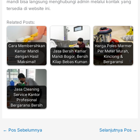
mandi bisa langsung menghubungi admin melalui kontak yang
tersedia di website ini.
Related Posts:
Cara Membersihkan
Harga Poles Marmer
Kamar Mandi
Jasa Bersih Kamar
Per Meter Murah,
dengan Hasil
Mandi Bogor, Bersih
Kinclong &
Maksimal!
Kilap Bebas Kuman
Bergaransi
Jasa Cleaning
Service Kantor
Profesional
Bergaransi Bersih
←
Pos Sebelumnya
Selanjutnya Pos
→