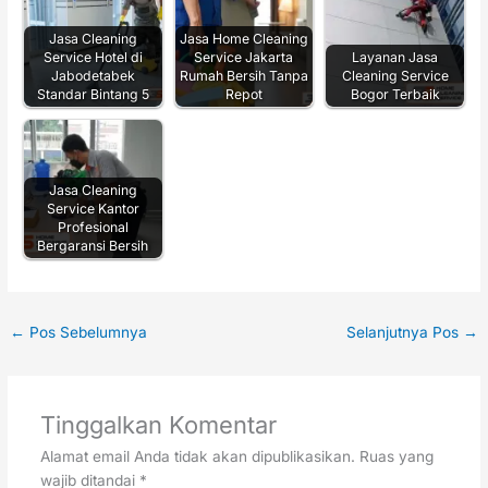
Jasa Cleaning
Jasa Home Cleaning
Service Hotel di
Service Jakarta
Layanan Jasa
Jabodetabek
Rumah Bersih Tanpa
Cleaning Service
Standar Bintang 5
Repot
Bogor Terbaik
Jasa Cleaning
Service Kantor
Profesional
Bergaransi Bersih
←
Pos Sebelumnya
Selanjutnya Pos
→
Tinggalkan Komentar
Alamat email Anda tidak akan dipublikasikan.
Ruas yang
wajib ditandai
*