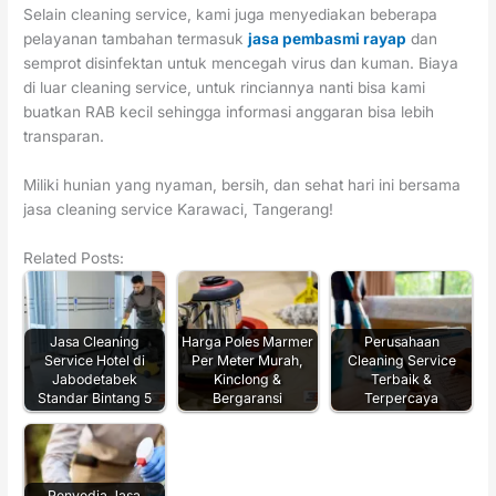
Selain cleaning service, kami juga menyediakan beberapa
pelayanan tambahan termasuk
jasa pembasmi rayap
dan
semprot disinfektan untuk mencegah virus dan kuman. Biaya
di luar cleaning service, untuk rinciannya nanti bisa kami
buatkan RAB kecil sehingga informasi anggaran bisa lebih
transparan.
Miliki hunian yang nyaman, bersih, dan sehat hari ini bersama
jasa cleaning service Karawaci, Tangerang!
Related Posts:
Jasa Cleaning
Harga Poles Marmer
Perusahaan
Service Hotel di
Per Meter Murah,
Cleaning Service
Jabodetabek
Kinclong &
Terbaik &
Standar Bintang 5
Bergaransi
Terpercaya
Penyedia Jasa