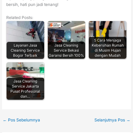
bersih, hati pun jadi tenang!
Related Posts:
5 Cara Menjaga
Layanan Jasa
Jasa Cleaning
Kebersihan Rumah
Cleaning Service
Service Bekasi
di Musim Hujan
Bogor Terbaik
Garansi Bersih 100%
dengan Mudah
Jasa Cleaning
Service Jakarta
Pusat Profesional
dan…
←
Pos Sebelumnya
Selanjutnya Pos
→