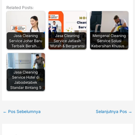
Related Posts:
Jasa Cleaning
Jasa Cleaning
Mengenal Cleaning
Service Johar Baru
Service Jatiasih
Service Solusi
Terbaik Bersih…
Murah & Bergaransi
Kebersihan Khusus…
Jasa Cleaning
Service Hotel di
Jabodetabek
Standar Bintang 5
←
Pos Sebelumnya
Selanjutnya Pos
→