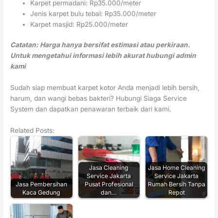
Karpet permadani: Rp35.000/meter
Jenis karpet bulu tebal: Rp35.000/meter
Karpet masjid: Rp25.000/meter
Catatan: Harga hanya bersifat estimasi atau perkiraan.
Untuk mengetahui informasi lebih akurat hubungi admin
kami
Sudah siap membuat karpet kotor Anda menjadi lebih bersih,
harum, dan wangi bebas bakteri? Hubungi Siaga Service
System dan dapatkan penawaran terbaik dari kami.
Related Posts:
Jasa Cleaning
Jasa Home Cleaning
Service Jakarta
Service Jakarta
Jasa Pembersihan
Pusat Profesional
Rumah Bersih Tanpa
Kaca Gedung
dan…
Repot