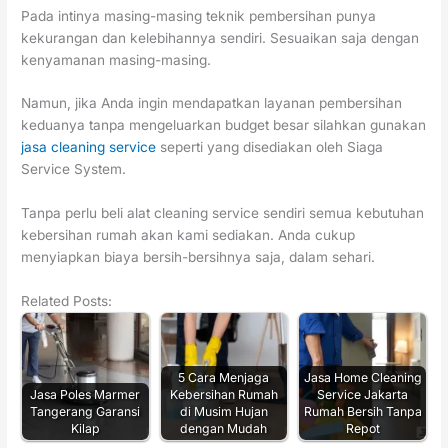
Pada intinya masing-masing teknik pembersihan punya
kekurangan dan kelebihannya sendiri. Sesuaikan saja dengan
kenyamanan masing-masing.
Namun, jika Anda ingin mendapatkan layanan pembersihan
keduanya tanpa mengeluarkan budget besar silahkan gunakan
jasa cleaning service
seperti yang disediakan oleh Siaga
Service System.
Tanpa perlu beli alat cleaning service sendiri semua kebutuhan
kebersihan rumah akan kami sediakan. Anda cukup
menyiapkan biaya bersih-bersihnya saja, dalam sehari.
Related Posts:
5 Cara Menjaga
Jasa Home Cleaning
Jasa Poles Marmer
Kebersihan Rumah
Service Jakarta
Tangerang Garansi
di Musim Hujan
Rumah Bersih Tanpa
Kilap
dengan Mudah
Repot