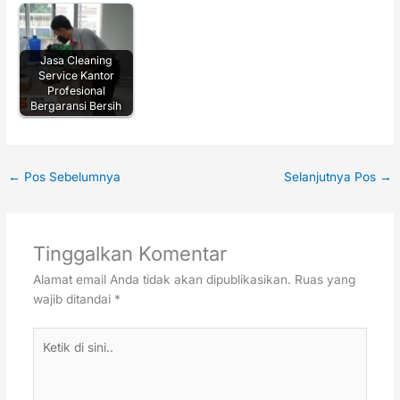
Jasa Cleaning
Service Kantor
Profesional
Bergaransi Bersih
←
Pos Sebelumnya
Selanjutnya Pos
→
Tinggalkan Komentar
Alamat email Anda tidak akan dipublikasikan.
Ruas yang
wajib ditandai
*
Ketik
di
sini..