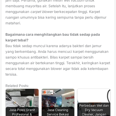
jam saja. Pertama, gunakan mesin
wet vacuum
untuk
membuang mayoritas air. Setelah itu, lanjutkan proses
menggunakan
carpet blower
berkecepatan tinggi. Karpet
ruangan umumnya bisa kering sempurna tanpa perlu dijemur
matahari.
Bagaimana cara menghilangkan bau tidak sedap pada
karpet tebal?
Bau tidak sedap muncul karena adanya bakteri dan jamur
yang berkembang. Anda harus mencuci karpet menggunakan
sampo khusus antibakteri. Bilas karpet sampai bersih
menggunakan air bertekanan tinggi. Terakhir, keringkan karpet
secara total menggunakan blower agar tidak ada kelembapan
tersisa.
Related Posts:
Perbedaan Wet dan
Jasa Poles Granit
Jasa Cleaning
Dry Vacuum
Profesional &
Service Bekasi
Cleaner, Jangan