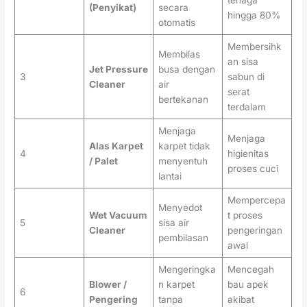
(Penyikat)
secara
hingga 80%
otomatis
Membersihk
Membilas
an sisa
Jet Pressure
busa dengan
3
sabun di
Cleaner
air
serat
bertekanan
terdalam
Menjaga
Menjaga
Alas Karpet
karpet tidak
4
higienitas
/ Palet
menyentuh
proses cuci
lantai
Mempercepa
Menyedot
Wet Vacuum
t proses
5
sisa air
Cleaner
pengeringan
pembilasan
awal
Mengeringka
Mencegah
Blower /
n karpet
bau apek
6
Pengering
tanpa
akibat