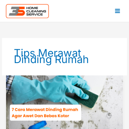
Lewati
ke
konten
Tips Merawat
Dinding Rumah
7
Cara
Merawat
Dinding
Rumah
Agar
Awet
&