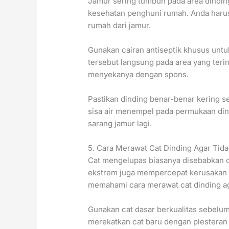
Jamur sering tumbuh pada area dindin
kesehatan penghuni rumah. Anda haru
rumah dari jamur.
Gunakan cairan antiseptik khusus unt
tersebut langsung pada area yang ter
menyekanya dengan spons.
Pastikan dinding benar-benar kering s
sisa air menempel pada permukaan dind
sarang jamur lagi.
5. Cara Merawat Cat Dinding Agar Tid
Cat mengelupas biasanya disebabkan ol
ekstrem juga mempercepat kerusakan la
memahami cara merawat cat dinding ag
Gunakan cat dasar berkualitas sebelu
merekatkan cat baru dengan plesteran 