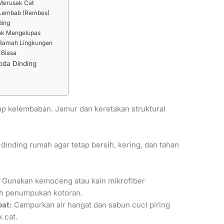
Merusak Cat
g Lembab (Rembes)
ding
dak Mengelupas
 Ramah Lingkungan
 Biasa
oda Dinding
ap kelembaban. Jamur dan keretakan struktural
dinding rumah agar tetap bersih, kering, dan tahan
:
Gunakan kemoceng atau kain mikrofiber
h penumpukan kotoran.
pat:
Campurkan air hangat dan sabun cuci piring
 cat.