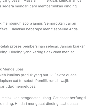
g yang basah. Masalah ini merusak keindahan dan
s segera mencari cara membersihkan dinding
uk membunuh spora jamur. Semprotkan cairan
infeksi. Diamkan beberapa menit sebelum Anda
etelah proses pembersihan selesai. Jangan biarkan
ing. Dinding yang kering tidak akan menjadi
ak Mengelupas
eh kualitas produk yang buruk. Faktor cuaca
pisan cat tersebut. Pemilik rumah wajib
ar tidak mengelupas.
m melakukan pengecatan ulang. Cat dasar berfungsi
dinding. Hindari mengecat dinding saat cuaca