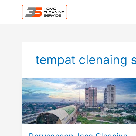
Lewati
ke
konten
tempat clenaing 
Perusahaan
Jasa
Cleaning
Service
Bekasi
Layanan
Memuaskan