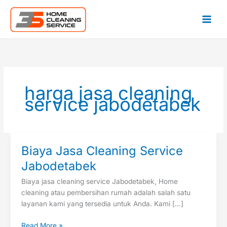
Lewati
ke
konten
harga jasa cleaning
service jabodetabek
Biaya Jasa Cleaning Service
Biaya
Jasa
Jabodetabek
Cleaning
Biaya jasa cleaning service Jabodetabek, Home
Service
cleaning atau pembersihan rumah adalah salah satu
Jabodetabek
layanan kami yang tersedia untuk Anda. Kami […]
Read More »