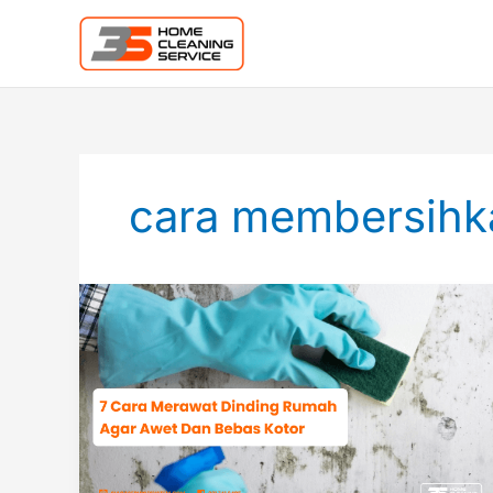
Lewati
ke
konten
cara membersihk
7
Cara
Merawat
Dinding
Rumah
Agar
Awet
&