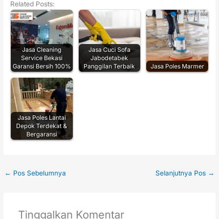
Related Posts:
Jasa Cleaning
Jasa Cuci Sofa
Service Bekasi
Jabodetabek
Garansi Bersih 100%
Panggilan Terbaik
Jasa Poles Marmer
Jasa Poles Lantai
Depok Terdekat &
Bergaransi
←
Pos Sebelumnya
Selanjutnya Pos
→
Tinggalkan Komentar