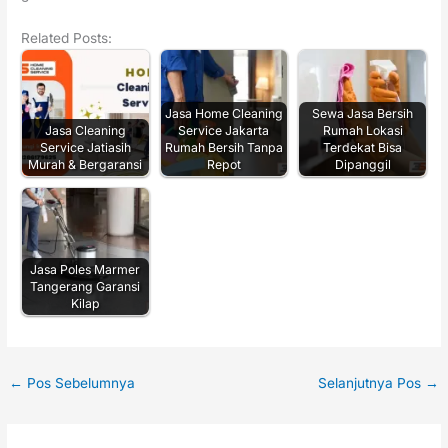
Related Posts:
Jasa Home Cleaning
Sewa Jasa Bersih
Jasa Cleaning
Service Jakarta
Rumah Lokasi
Service Jatiasih
Rumah Bersih Tanpa
Terdekat Bisa
Murah & Bergaransi
Repot
Dipanggil
Jasa Poles Marmer
Tangerang Garansi
Kilap
←
Pos Sebelumnya
Selanjutnya Pos
→