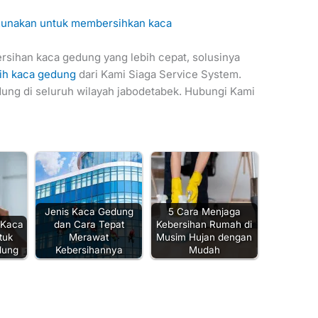
 gunakan untuk membersihkan kaca
sihan kaca gedung yang lebih cepat, solusinya
sih kaca gedung
dari Kami Siaga Service System.
dung di seluruh wilayah jabodetabek. Hubungi Kami
Jenis Kaca Gedung
5 Cara Menjaga
 Kaca
dan Cara Tepat
Kebersihan Rumah di
tuk
Merawat
Musim Hujan dengan
dung
Kebersihannya
Mudah