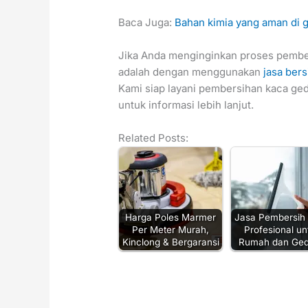
Baca Juga:
Bahan kimia yang aman di
Jika Anda menginginkan proses pember
adalah dengan menggunakan
jasa ber
Kami siap layani pembersihan kaca ge
untuk informasi lebih lanjut.
Related Posts:
Harga Poles Marmer
Jasa Pembersih
Per Meter Murah,
Profesional un
Kinclong & Bergaransi
Rumah dan Ge