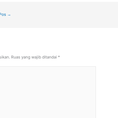
 Pos
→
sikan.
Ruas yang wajib ditandai
*