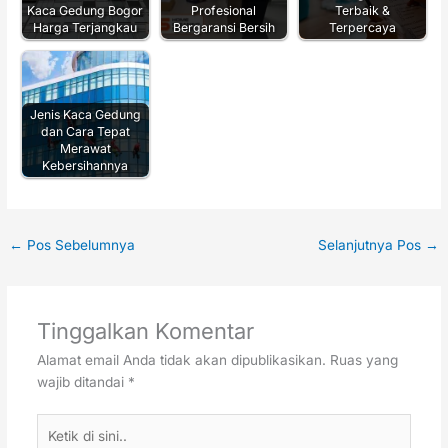
Kaca Gedung Bogor
Profesional
Terbaik &
Harga Terjangkau
Bergaransi Bersih
Terpercaya
Jenis Kaca Gedung
dan Cara Tepat
Merawat
Kebersihannya
←
Pos Sebelumnya
Selanjutnya Pos
→
Tinggalkan Komentar
Alamat email Anda tidak akan dipublikasikan.
Ruas yang
wajib ditandai
*
Ketik
di