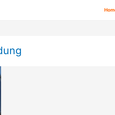
Hom
edung