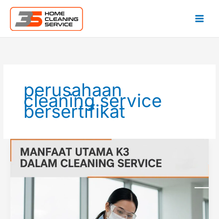
Lewati
ke
konten
perusahaan
cleaning service
bersertifikat
3
Manfaat
Utama
K3
dalam
Cleaning
Service,