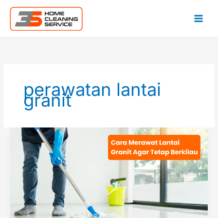
Lewati
ke
konten
perawatan lantai
granit
Cara
Merawat
Lantai
Granit
Agar
Berkilau
Jangan
Asal