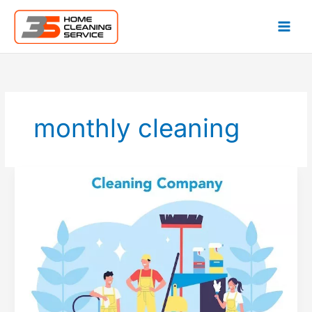
Lewati
ke
konten
monthly cleaning
Daily
Cleaning
Hingga
Monthly
Cleaning
Mana
yang
Terpenting?