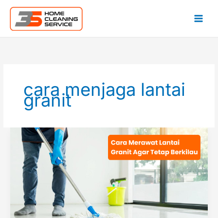
Lewati
ke
konten
cara menjaga lantai
granit
Cara
Merawat
Lantai
Granit
Agar
Berkilau
Jangan
Asal