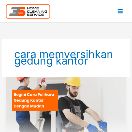
Lewati
ke
konten
cara memversihkan
gedung kantor
Rahasia
Cara
Merawat
Gedung
Kantor
Tanpa
Ribet