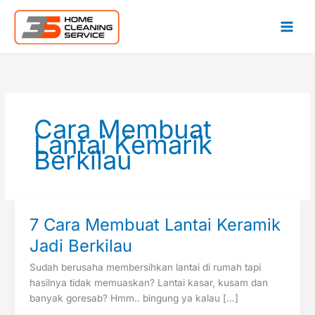
Lewati
ke
konten
Cara Membuat
Lantai Kemarik
Berkilau
7 Cara Membuat Lantai Keramik
7
Cara
Jadi Berkilau
Membuat
Sudah berusaha membersihkan lantai di rumah tapi
Lantai
hasilnya tidak memuaskan? Lantai kasar, kusam dan
Keramik
banyak goresab? Hmm.. bingung ya kalau […]
Jadi
Berkilau