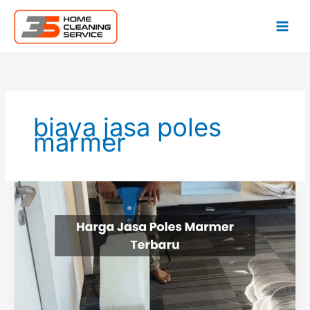
Lewati
ke
konten
biaya jasa poles
marmer
Harga
Jasa
Poles
Marmer
Per
Meter
Terbaru