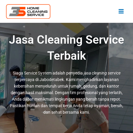
Lewati
ke
konten
Jasa Cleaning Service
Terbaik
Siaga Service System adalah penyedia
jasa cleaning service
terpercaya di Jabodetabek. Kami menghadirkan layanan
kebersihan menyeluruh untuk rumah, gedung, dan kantor
dengan hasil maksimal. Dengan tim profesional yang terlatih,
Anda dapat menikmati lingkungan yang bersih tanpa repot.
Pastikan hunian dan tempat kerja Anda tetap nyaman, bersih,
dan sehat bersama kami.