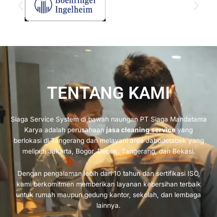
TENTANG KAMI
Siaga Service System di bawah naungan PT Siaga Mandatama
Karya adalah perusahaan
jasa cleaning service
yang
berlokasi di Tangerang dan melayani area Jabodetabek yang
meliputi Jakarta, Bogor, Depok, Tangerang, dan Bekasi.
Dengan pengalaman lebih dari 10 tahun dan sertifikasi ISO,
kami berkomitmen memberikan layanan kebersihan terbaik
untuk rumah maupun gedung kantor, sekolah, dan lembaga
lainnya.