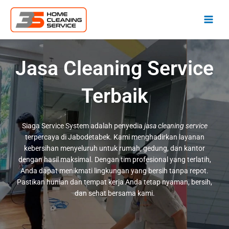
Lewati
ke
konten
Jasa Cleaning Service
Terbaik
Siaga Service System adalah penyedia
jasa cleaning service
terpercaya di Jabodetabek. Kami menghadirkan layanan
kebersihan menyeluruh untuk rumah, gedung, dan kantor
dengan hasil maksimal. Dengan tim profesional yang terlatih,
Anda dapat menikmati lingkungan yang bersih tanpa repot.
Pastikan hunian dan tempat kerja Anda tetap nyaman, bersih,
dan sehat bersama kami.