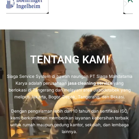
TENTANG KAMI
Siaga Service System di bawah naungan PT Siaga Mandatama
Karya adalah perusahaan
jasa cleaning service
yang
berlokasi di Tangerang dan melayani area Jabodetabek yang
meliputi Jakarta, Bogor, Depok, Tangerang, dan Bekasi.
Dengan pengalaman lebih dari 10 tahun dan sertifikasi ISO,
kami berkomitmen memberikan layanan kebersihan terbaik
untuk rumah maupun gedung kantor, sekolah, dan lembaga
lainnya.